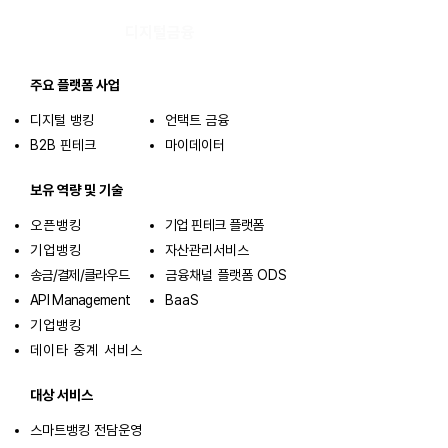
디지털금융
주요 플랫폼 사업
디지털 뱅킹
언택트 금융
B2B 핀테크
​마이데이터
보유 역량 및 기술
오픈뱅킹
기업 핀테크 플랫폼
기업뱅킹
자산관리서비스
송금/결제/클라우드
금융채널 플랫폼 ODS
API Managemen
t
BaaS
​기업뱅킹
​데이타 중계 서비스
대상 서비스
스마트뱅킹 전담운영