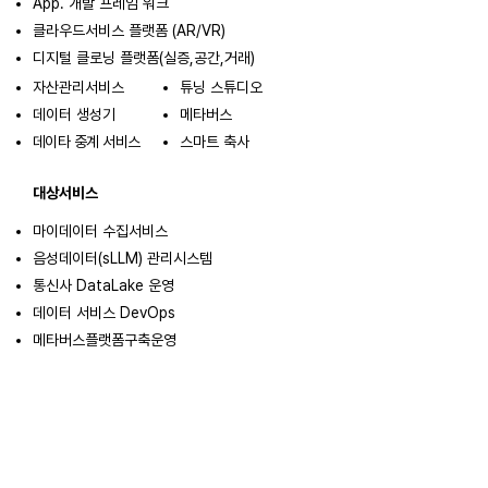
App. 개발 프레임 워크
클라우드서비스 플랫폼 (AR/VR)
디지털 클로닝 플랫폼(실증,공간,거래)
자산관리서비스
튜닝 스튜디오
데이터 생성기
메타버스
데이타 중계 서비스
스마트 축사
대상서비스
마이데이터 수집서비스
음성데이터(sLLM) 관리시스템
통신사 DataLake 운영
데이터 서비스 DevOps
메타버스플랫폼구축운영
실증서비스구축(아쿠아트윈,축사,팜)
Web3.0