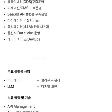
테블릿뱅킹(ODS)구축운영
가계여신/CMS 구축운영
BaaS형 API플랫폼 구축운영
마이데이터 수집서비스
음성데이터(sLLM) 관리시스템
통신사 DataLake 운영
데이터 서비스 DevOps
​통신금융
주요 플랫폼 사업
마이데이터
클라우드 관리
LLM
​디지털 트윈
보유 역량 및 기술
API Management