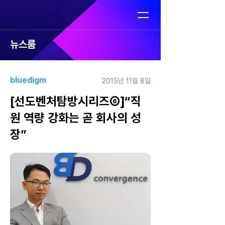
뉴스룸
bluedigm
2015년 11월 8일
[선도벤처탐방시리즈⑥]“직
원 역량 강화는 곧 회사의 성
장”