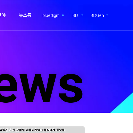
분야
뉴스룸
bluedigm
BD
BDGen
ews
ews