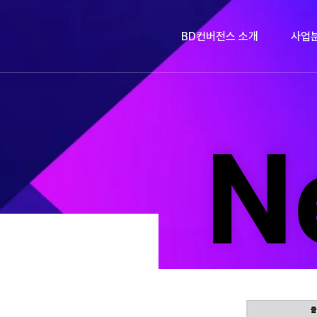
BD컨버전스 소개
사업
N
N