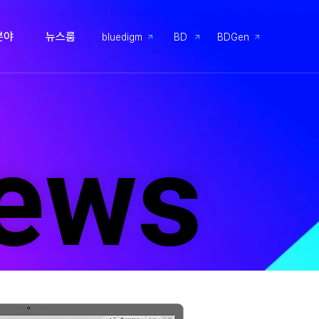
분야
뉴스룸
bluedigm
BD
BDGen
ews
ews