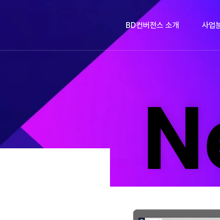
BD컨버전스 소개
사업
N
N