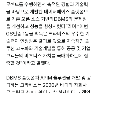
로젝트를 수행하면서 축적된 경험과 기술력
을 바탕으로 개발한 데이터베이스 플랫폼으
로 기존 오픈 소스 기반의DBMS의 문제점
을 개선하고 성능을 향상시켰다”라며 “이번 
GS인중 1등급 획득은 크라비스의 우수한 기
술력이 인정받은 결과로 앞으로 지속적인 솔
루션 고도화와 기술개발을 통해 공공 및 기업 
고객들의 비즈니스 가치를 극대화하는데 집
중할 것”이라고 말했다.
DBMS 플랫폼과 APIM 솔루션을 개발 및 공
급하는 크라비스는 2020년 비디의 자회사
로 설립된 소프트웨어 개발 회사이다. 고객의 
디지털 환경에 맞춘 정보 시스템 컨설팅과 구
축, 데이터베이스 플랫폼을 주사업으로 하고 
있으며 짧은 기간동안 금융∙유통∙제조등 다양
한 사업분야의 APIM 플랫폼 구축, 마이데이
터 구축 사업에 참여하며 성장하고 있다. 
2024년은 자체 개발한 DBMS 플랫폼을 기