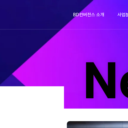
BD컨버전스 소개
사업
N
N