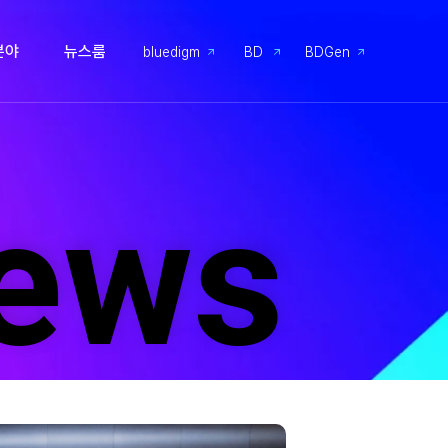
분야
뉴스룸
bluedigm
BD
BDGen
ews
ews